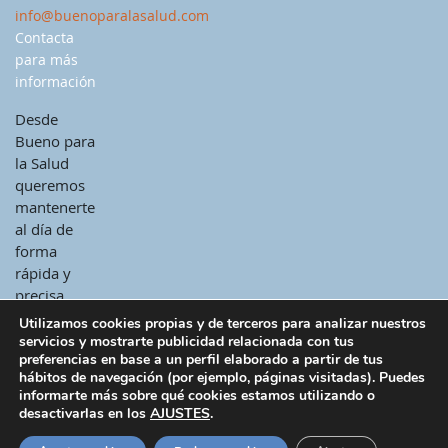
info@buenoparalasalud.com
Contacta
para más
información
Desde
Bueno para
la Salud
queremos
mantenerte
al día de
forma
rápida y
precisa.
Utilizamos cookies propias y de terceros para analizar nuestros
servicios y mostrarte publicidad relacionada con tus
preferencias en base a un perfil elaborado a partir de tus
hábitos de navegación (por ejemplo, páginas visitadas). Puedes
informarte más sobre qué cookies estamos utilizando o
desactivarlas en los
AJUSTES
.
© 2026 - Todos los derechos reservados -
Bueno para la salud
|
Correo
|
Política de cookies
|
Aviso legal
|
Política de privacidad