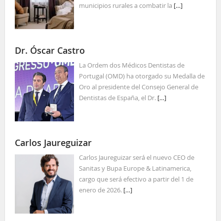
municipios rurales a combatir la
[…]
Dr. Óscar Castro
La Ordem dos Médicos Dentistas de
Portugal (OMD) ha otorgado su Medalla de
Oro al presidente del Consejo General de
Dentistas de España, el Dr.
[…]
Carlos Jaureguizar
Carlos Jaureguizar será el nuevo CEO de
Sanitas y Bupa Europe & Latinamerica,
cargo que será efectivo a partir del 1 de
enero de 2026.
[…]