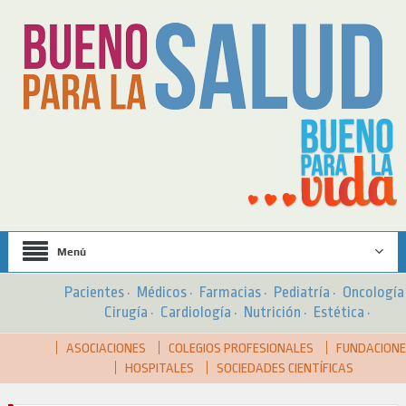
Menú
Pacientes
·
Médicos
·
Farmacias
·
Pediatría
·
Oncologí
Cirugía
·
Cardiología
·
Nutrición
·
Estética
·
ASOCIACIONES
COLEGIOS PROFESIONALES
FUNDACION
HOSPITALES
SOCIEDADES CIENTÍFICAS