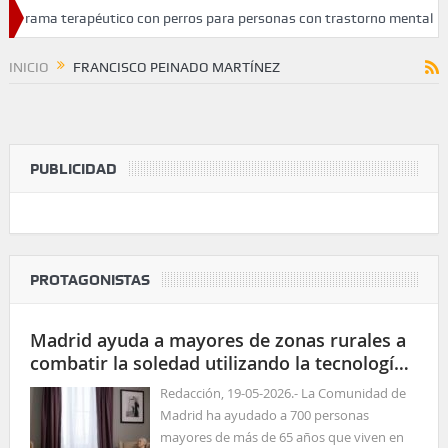
rograma terapéutico con perros para personas con trastorno mental gra
tratamiento del cáncer de cabeza y cuello
INICIO
FRANCISCO PEINADO MARTÍNEZ
PUBLICIDAD
PROTAGONISTAS
Madrid ayuda a mayores de zonas rurales a
combatir la soledad utilizando la tecnología
para las relaciones sociales
Redacción, 19-05-2026.- La Comunidad de
Madrid ha ayudado a 700 personas
mayores de más de 65 años que viven en