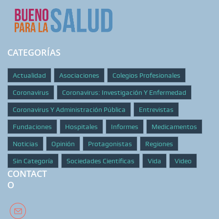
CATEGORÍAS
Actualidad
Asociaciones
Colegios Profesionales
Coronavirus
Coronavirus: Investigación Y Enfermedad
Coronavirus Y Administración Pública
Entrevistas
Fundaciones
Hospitales
Informes
Medicamentos
Noticias
Opinión
Protagonistas
Regiones
Sin Categoría
Sociedades Científicas
Vida
Video
CONTACT
O