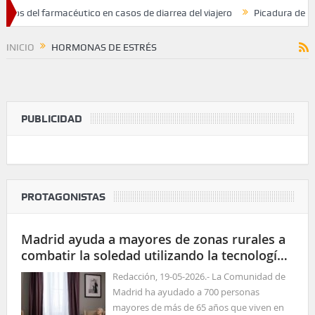
os del farmacéutico en casos de diarrea del viajero
Picadura de ga
INICIO
HORMONAS DE ESTRÉS
PUBLICIDAD
PROTAGONISTAS
Madrid ayuda a mayores de zonas rurales a
combatir la soledad utilizando la tecnología
para las relaciones sociales
Redacción, 19-05-2026.- La Comunidad de
Madrid ha ayudado a 700 personas
mayores de más de 65 años que viven en