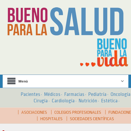
Menú
Pacientes
·
Médicos
·
Farmacias
·
Pediatría
·
Oncologí
Cirugía
·
Cardiología
·
Nutrición
·
Estética
·
ASOCIACIONES
COLEGIOS PROFESIONALES
FUNDACION
HOSPITALES
SOCIEDADES CIENTÍFICAS