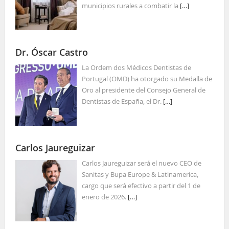
municipios rurales a combatir la
[…]
Dr. Óscar Castro
La Ordem dos Médicos Dentistas de
Portugal (OMD) ha otorgado su Medalla de
Oro al presidente del Consejo General de
Dentistas de España, el Dr.
[…]
Carlos Jaureguizar
Carlos Jaureguizar será el nuevo CEO de
Sanitas y Bupa Europe & Latinamerica,
cargo que será efectivo a partir del 1 de
enero de 2026.
[…]