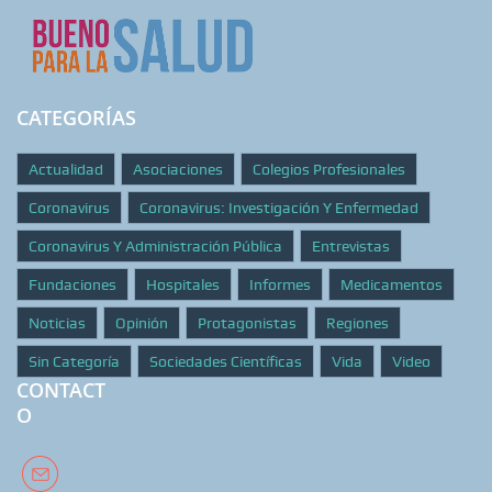
CATEGORÍAS
Actualidad
Asociaciones
Colegios Profesionales
Coronavirus
Coronavirus: Investigación Y Enfermedad
Coronavirus Y Administración Pública
Entrevistas
Fundaciones
Hospitales
Informes
Medicamentos
Noticias
Opinión
Protagonistas
Regiones
Sin Categoría
Sociedades Científicas
Vida
Video
CONTACT
O