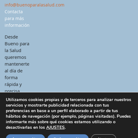
info@buenoparalasalud.com
Contacta
para más
información
Desde
Bueno para
la Salud
queremos
mantenerte
al día de
forma
rápida y
precisa.
Utilizamos cookies propias y de terceros para analizar nuestros
servicios y mostrarte publicidad relacionada con tus
preferencias en base a un perfil elaborado a partir de tus
hábitos de navegación (por ejemplo, páginas visitadas). Puedes
informarte más sobre qué cookies estamos utilizando o
desactivarlas en los
AJUSTES
.
© 2026 - Todos los derechos reservados -
Bueno para la salud
|
Correo
|
Política de cookies
|
Aviso legal
|
Política de privacidad