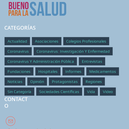
CATEGORÍAS
Actualidad
Asociaciones
Colegios Profesionales
Coronavirus
Coronavirus: Investigación Y Enfermedad
Coronavirus Y Administración Pública
Entrevistas
Fundaciones
Hospitales
Informes
Medicamentos
Noticias
Opinión
Protagonistas
Regiones
Sin Categoría
Sociedades Científicas
Vida
Video
CONTACT
O