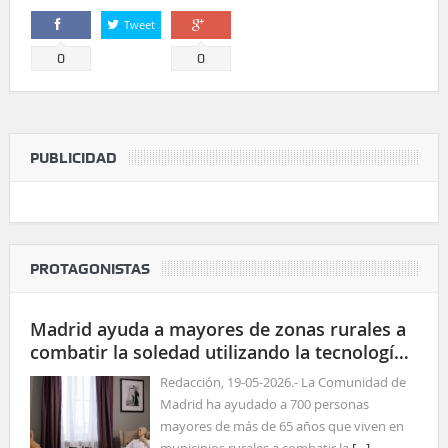
Tweet
Comparte
Comparte
0
0
PUBLICIDAD
PROTAGONISTAS
Madrid ayuda a mayores de zonas rurales a
combatir la soledad utilizando la tecnología
para las relaciones sociales
Redacción, 19-05-2026.- La Comunidad de
Madrid ha ayudado a 700 personas
mayores de más de 65 años que viven en