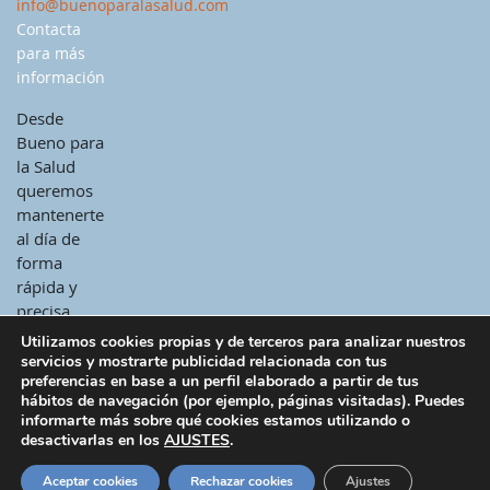
info@buenoparalasalud.com
Contacta
para más
información
Desde
Bueno para
la Salud
queremos
mantenerte
al día de
forma
rápida y
precisa.
Utilizamos cookies propias y de terceros para analizar nuestros
servicios y mostrarte publicidad relacionada con tus
preferencias en base a un perfil elaborado a partir de tus
hábitos de navegación (por ejemplo, páginas visitadas). Puedes
informarte más sobre qué cookies estamos utilizando o
desactivarlas en los
AJUSTES
.
© 2026 - Todos los derechos reservados -
Bueno para la salud
|
Correo
|
Política de cookies
|
Aviso legal
|
Política de privacidad
Aceptar cookies
Rechazar cookies
Ajustes