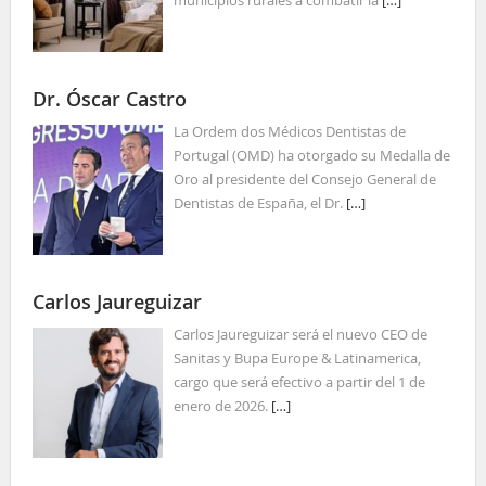
municipios rurales a combatir la
[…]
Dr. Óscar Castro
La Ordem dos Médicos Dentistas de
Portugal (OMD) ha otorgado su Medalla de
Oro al presidente del Consejo General de
Dentistas de España, el Dr.
[…]
Carlos Jaureguizar
Carlos Jaureguizar será el nuevo CEO de
Sanitas y Bupa Europe & Latinamerica,
cargo que será efectivo a partir del 1 de
enero de 2026.
[…]