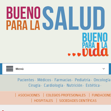
Menú
Pacientes
·
Médicos
·
Farmacias
·
Pediatría
·
Oncologí
Cirugía
·
Cardiología
·
Nutrición
·
Estética
·
ASOCIACIONES
COLEGIOS PROFESIONALES
FUNDACION
HOSPITALES
SOCIEDADES CIENTÍFICAS