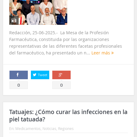
Redacción, 25-06-2025.- La Mesa de la Profesión
Farmacéutica, constituida por las organizaciones
representativas de las diferentes facetas profesionales
del farmacéutico, ha presentado un n...
Leer más
Tweet
Comparte
Comparte
0
0
Tatuajes: ¿Cómo curar las infecciones en la
piel tatuada?
En:
Medicamentos
,
Noticias
,
Regiones