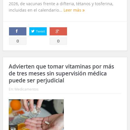
2026, de vacunas frente a difteria, tétanos y tosferina,
incluidas en el calendario...
Leer más
Tweet
Comparte
Comparte
0
0
Advierten que tomar vitaminas por más
de tres meses sin supervisión médica
puede ser perjudicial
En:
Medicamentos