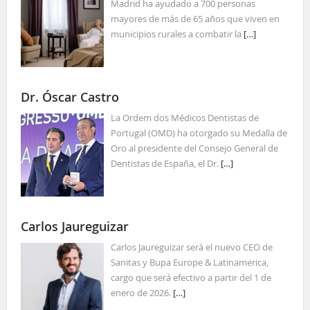
Madrid ha ayudado a 700 personas
mayores de más de 65 años que viven en
municipios rurales a combatir la
[…]
Dr. Óscar Castro
La Ordem dos Médicos Dentistas de
Portugal (OMD) ha otorgado su Medalla de
Oro al presidente del Consejo General de
Dentistas de España, el Dr.
[…]
Carlos Jaureguizar
Carlos Jaureguizar será el nuevo CEO de
Sanitas y Bupa Europe & Latinamerica,
cargo que será efectivo a partir del 1 de
enero de 2026.
[…]