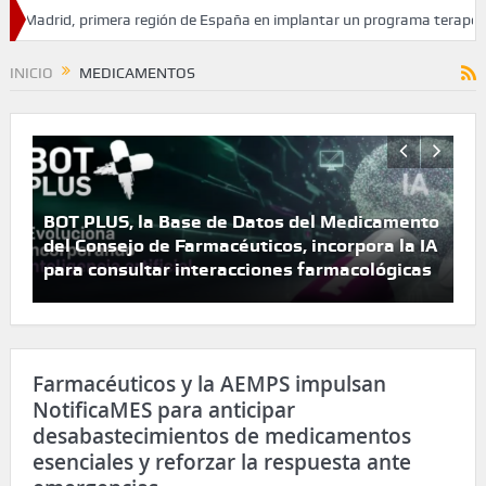
id, primera región de España en implantar un programa terapéutico con
ncendios forestales
INICIO
MEDICAMENTOS
BOT PLUS, la Base de Datos del Medicamento
del Consejo de Farmacéuticos, incorpora la IA
Má
para consultar interacciones farmacológicas
Es
Farmacéuticos y la AEMPS impulsan
NotificaMES para anticipar
desabastecimientos de medicamentos
esenciales y reforzar la respuesta ante