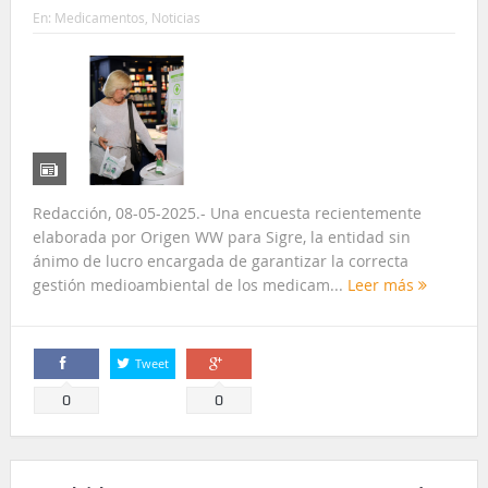
En:
Medicamentos
,
Noticias
Redacción, 08-05-2025.- Una encuesta recientemente
elaborada por Origen WW para Sigre, la entidad sin
ánimo de lucro encargada de garantizar la correcta
gestión medioambiental de los medicam...
Leer más
Tweet
Comparte
Comparte
0
0