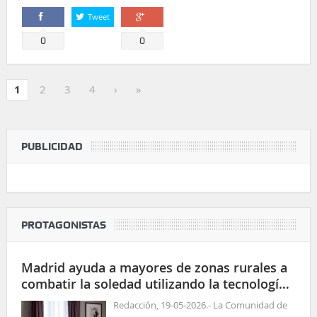
Tweet
Comparte
Comparte
0
0
1
2
3
4
›
»
PUBLICIDAD
PROTAGONISTAS
Madrid ayuda a mayores de zonas rurales a
combatir la soledad utilizando la tecnología
para las relaciones sociales
Redacción, 19-05-2026.- La Comunidad de