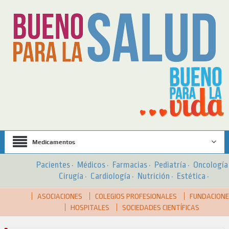
Medicamentos
Pacientes
·
Médicos
·
Farmacias
·
Pediatría
·
Oncologí
Cirugía
·
Cardiología
·
Nutrición
·
Estética
·
ASOCIACIONES
COLEGIOS PROFESIONALES
FUNDACION
HOSPITALES
SOCIEDADES CIENTÍFICAS