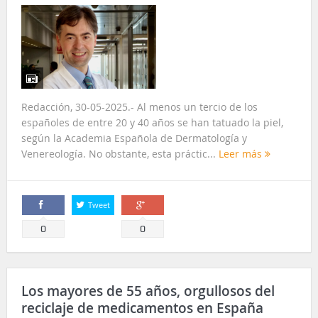
Redacción, 30-05-2025.- Al menos un tercio de los
españoles de entre 20 y 40 años se han tatuado la piel,
según la Academia Española de Dermatología y
Venereología. No obstante, esta práctic...
Leer más
Tweet
Comparte
Comparte
0
0
Los mayores de 55 años, orgullosos del
reciclaje de medicamentos en España