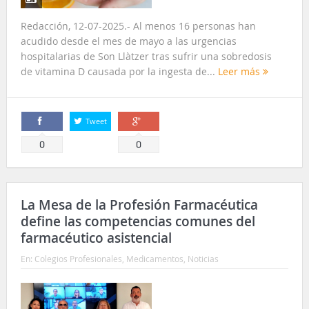
Redacción, 12-07-2025.- Al menos 16 personas han
acudido desde el mes de mayo a las urgencias
hospitalarias de Son Llàtzer tras sufrir una sobredosis
de vitamina D causada por la ingesta de...
Leer más
Tweet
Comparte
Comparte
0
0
La Mesa de la Profesión Farmacéutica
define las competencias comunes del
farmacéutico asistencial
En:
Colegios Profesionales
,
Medicamentos
,
Noticias