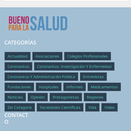
CATEGORÍAS
Actualidad
Asociaciones
Colegios Profesionales
Coronavirus
Coronavirus: Investigación Y Enfermedad
Coronavirus Y Administración Pública
Entrevistas
Fundaciones
Hospitales
Informes
Medicamentos
Noticias
Opinión
Protagonistas
Regiones
Sin Categoría
Sociedades Científicas
Vida
Video
CONTACT
O