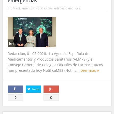
emergencias
En:
Medicamentos
,
Noticias
,
Sociedades Científicas
Redacción, 01-05-2026.- La Agencia Española de
Medicamentos y Productos Sanitarios (AEMPS) y el
Consejo General de Colegios Oficiales de Farmacéuticos
han presentado hoy NotificaMES (Notific...
Leer más
Tweet
Comparte
Comparte
0
0