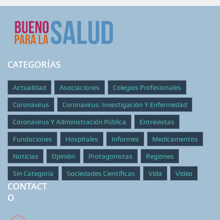
CATEGORÍAS
Actualidad
Asociaciones
Colegios Profesionales
Coronavirus
Coronavirus: Investigación Y Enfermedad
Coronavirus Y Administración Pública
Entrevistas
Fundaciones
Hospitales
Informes
Medicamentos
Noticias
Opinión
Protagonistas
Regiones
Sin Categoría
Sociedades Científicas
Vida
Video
CONTACT
O