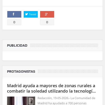
Tweet
Comparte
Comparte
0
0
PUBLICIDAD
PROTAGONISTAS
Madrid ayuda a mayores de zonas rurales a
combatir la soledad utilizando la tecnología
para las relaciones sociales
Redacción, 19-05-2026.- La Comunidad de
Madrid ha ayudado a 700 personas