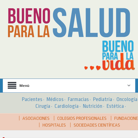
Menú
Pacientes
·
Médicos
·
Farmacias
·
Pediatría
·
Oncologí
Cirugía
·
Cardiología
·
Nutrición
·
Estética
·
ASOCIACIONES
COLEGIOS PROFESIONALES
FUNDACION
HOSPITALES
SOCIEDADES CIENTÍFICAS