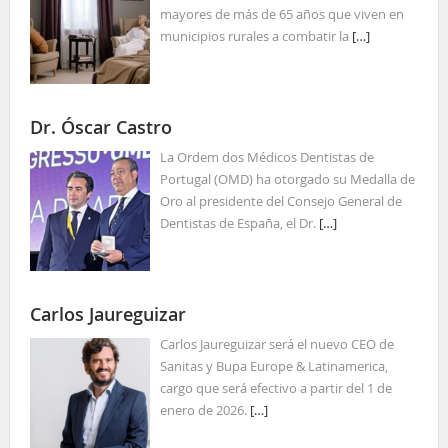
mayores de más de 65 años que viven en
municipios rurales a combatir la
[…]
Dr. Óscar Castro
La Ordem dos Médicos Dentistas de
Portugal (OMD) ha otorgado su Medalla de
Oro al presidente del Consejo General de
Dentistas de España, el Dr.
[…]
Carlos Jaureguizar
Carlos Jaureguizar será el nuevo CEO de
Sanitas y Bupa Europe & Latinamerica,
cargo que será efectivo a partir del 1 de
enero de 2026.
[…]