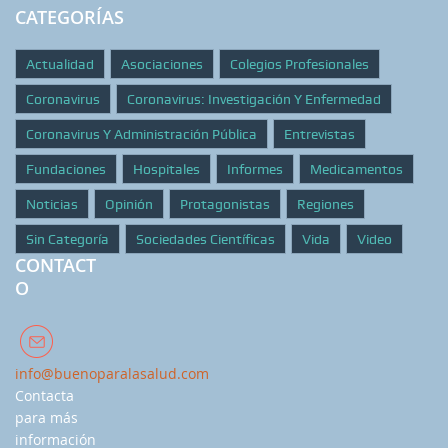
CATEGORÍAS
Actualidad
Asociaciones
Colegios Profesionales
Coronavirus
Coronavirus: Investigación Y Enfermedad
Coronavirus Y Administración Pública
Entrevistas
Fundaciones
Hospitales
Informes
Medicamentos
Noticias
Opinión
Protagonistas
Regiones
Sin Categoría
Sociedades Científicas
Vida
Video
CONTACT
O
info@buenoparalasalud.com
Contacta
para más
información