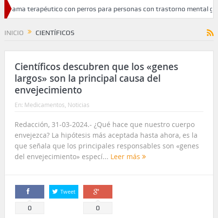
grama terapéutico con perros para personas con trastorno mental grav
atamiento del cáncer de cabeza y cuello
INICIO
CIENTÍFICOS
Científicos descubren que los «genes
largos» son la principal causa del
envejecimiento
En:
Medicamentos
,
Noticias
Redacción, 31-03-2024.- ¿Qué hace que nuestro cuerpo
envejezca? La hipótesis más aceptada hasta ahora, es la
que señala que los principales responsables son «genes
del envejecimiento» especí...
Leer más
Tweet
Comparte
Comparte
0
0