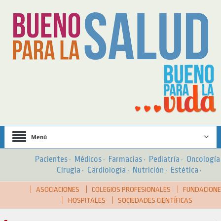
Menú
Pacientes
·
Médicos
·
Farmacias
·
Pediatría
·
Oncologí
Cirugía
·
Cardiología
·
Nutrición
·
Estética
·
ASOCIACIONES
COLEGIOS PROFESIONALES
FUNDACION
HOSPITALES
SOCIEDADES CIENTÍFICAS