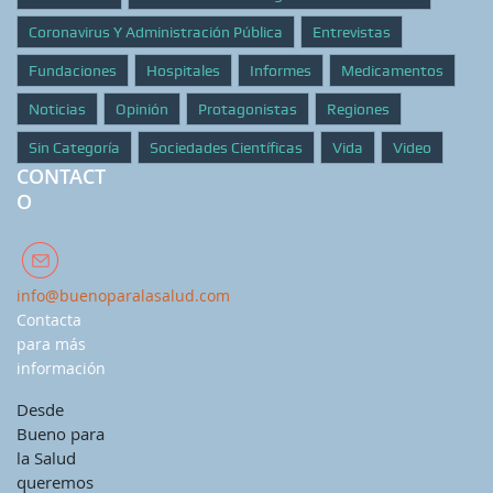
Coronavirus Y Administración Pública
Entrevistas
Fundaciones
Hospitales
Informes
Medicamentos
Noticias
Opinión
Protagonistas
Regiones
Sin Categoría
Sociedades Científicas
Vida
Video
CONTACT
O
info@buenoparalasalud.com
Contacta
para más
información
Desde
Bueno para
la Salud
queremos