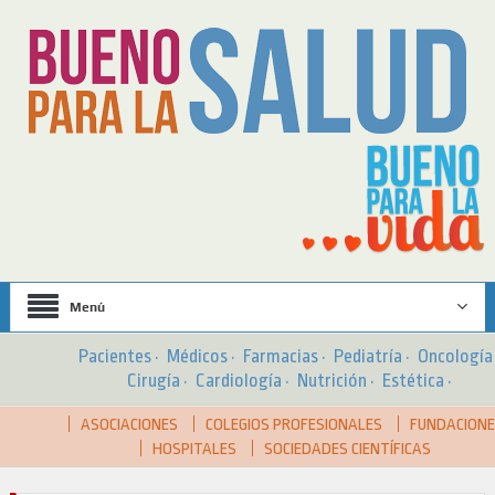
Menú
Pacientes
·
Médicos
·
Farmacias
·
Pediatría
·
Oncologí
Cirugía
·
Cardiología
·
Nutrición
·
Estética
·
ASOCIACIONES
COLEGIOS PROFESIONALES
FUNDACION
HOSPITALES
SOCIEDADES CIENTÍFICAS