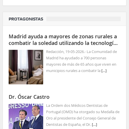
PROTAGONISTAS
Madrid ayuda a mayores de zonas rurales a
combatir la soledad utilizando la tecnología
para las relaciones sociales
Redacción, 19-05-2026.- La Comunidad de
Madrid ha ayudado a 700 personas
mayores de más de 65 años que viven en
municipios rurales a combatir la
[…]
Dr. Óscar Castro
La Ordem dos Médicos Dentistas de
Portugal (OMD) ha otorgado su Medalla de
Oro al presidente del Consejo General de
Dentistas de España, el Dr.
[…]