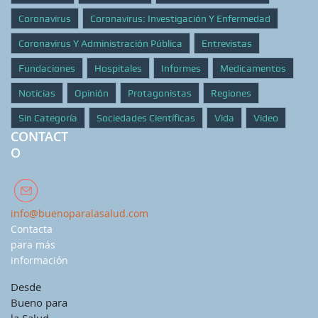
Coronavirus
Coronavirus: Investigación Y Enfermedad
Coronavirus Y Administración Pública
Entrevistas
Fundaciones
Hospitales
Informes
Medicamentos
Noticias
Opinión
Protagonistas
Regiones
Sin Categoría
Sociedades Científicas
Vida
Video
CONTACT
O
info@buenoparalasalud.com
Contacta
para más
información
Desde
Bueno para
la Salud