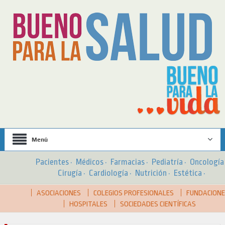
Menú
Pacientes
·
Médicos
·
Farmacias
·
Pediatría
·
Oncologí
Cirugía
·
Cardiología
·
Nutrición
·
Estética
·
ASOCIACIONES
COLEGIOS PROFESIONALES
FUNDACION
HOSPITALES
SOCIEDADES CIENTÍFICAS