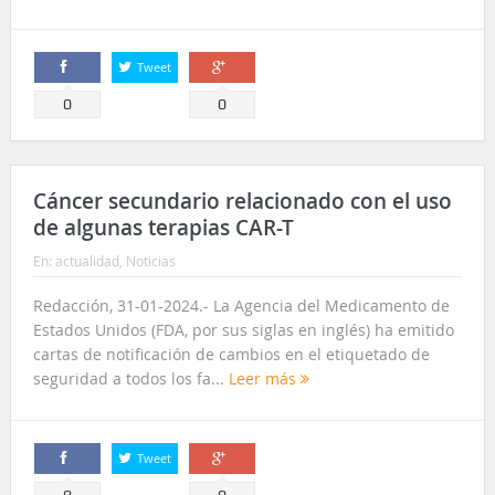
Tweet
Comparte
Comparte
0
0
Cáncer secundario relacionado con el uso
de algunas terapias CAR-T
En:
actualidad
,
Noticias
Redacción, 31-01-2024.- La Agencia del Medicamento de
Estados Unidos (FDA, por sus siglas en inglés) ha emitido
cartas de notificación de cambios en el etiquetado de
seguridad a todos los fa...
Leer más
Tweet
Comparte
Comparte
0
0