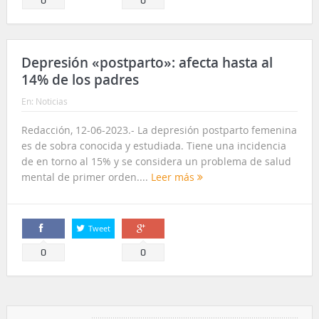
Depresión «postparto»: afecta hasta al
14% de los padres
En:
Noticias
Redacción, 12-06-2023.- La depresión postparto femenina
es de sobra conocida y estudiada. Tiene una incidencia
de en torno al 15% y se considera un problema de salud
mental de primer orden....
Leer más
Tweet
Comparte
Comparte
0
0