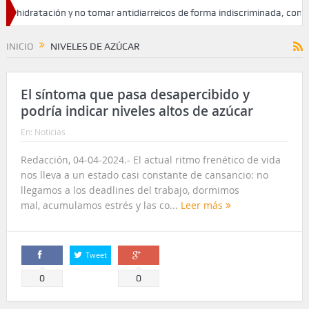
 hidratación y no tomar antidiarreicos de forma indiscriminada, consejos
INICIO
NIVELES DE AZÚCAR
El síntoma que pasa desapercibido y
podría indicar niveles altos de azúcar
En:
Noticias
Redacción, 04-04-2024.- El actual ritmo frenético de vida
nos lleva a un estado casi constante de cansancio: no
llegamos a los deadlines del trabajo, dormimos
mal, acumulamos estrés y las co...
Leer más
Tweet
Comparte
Comparte
0
0