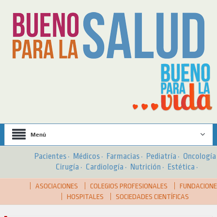
Menú
Pacientes
·
Médicos
·
Farmacias
·
Pediatría
·
Oncologí
Cirugía
·
Cardiología
·
Nutrición
·
Estética
·
ASOCIACIONES
COLEGIOS PROFESIONALES
FUNDACION
HOSPITALES
SOCIEDADES CIENTÍFICAS