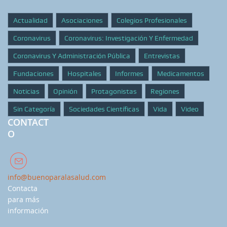
Actualidad
Asociaciones
Colegios Profesionales
Coronavirus
Coronavirus: Investigación Y Enfermedad
Coronavirus Y Administración Pública
Entrevistas
Fundaciones
Hospitales
Informes
Medicamentos
Noticias
Opinión
Protagonistas
Regiones
Sin Categoría
Sociedades Científicas
Vida
Video
CONTACT
O
info@buenoparalasalud.com
Contacta
para más
información