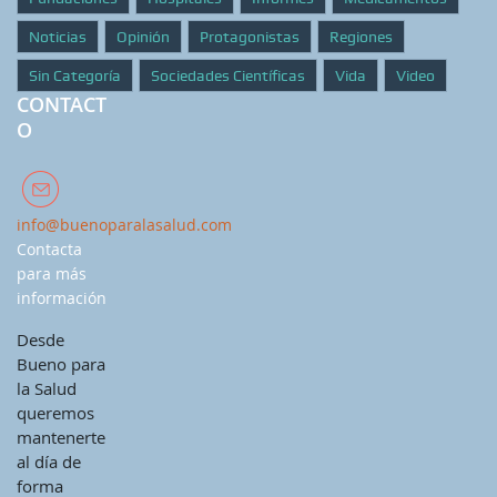
Noticias
Opinión
Protagonistas
Regiones
Sin Categoría
Sociedades Científicas
Vida
Video
CONTACT
O
info@buenoparalasalud.com
Contacta
para más
información
Desde
Bueno para
la Salud
queremos
mantenerte
al día de
forma