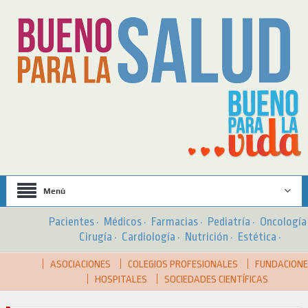
Menú
Pacientes
·
Médicos
·
Farmacias
·
Pediatría
·
Oncologí
Cirugía
·
Cardiología
·
Nutrición
·
Estética
·
ASOCIACIONES
COLEGIOS PROFESIONALES
FUNDACION
HOSPITALES
SOCIEDADES CIENTÍFICAS